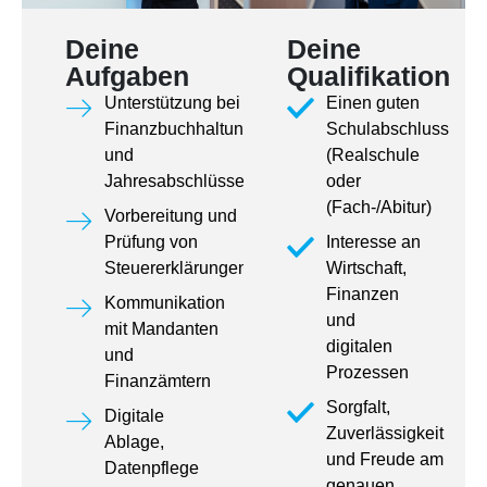
Deine
Deine
Aufgaben
Qualifikation
Unterstützung bei
Einen guten
Finanzbuchhaltungen
Schulabschluss
und
(Realschule
Jahresabschlüssen
oder
(Fach-/Abitur)
Vorbereitung und
Prüfung von
Interesse an
Steuererklärungen
Wirtschaft,
Finanzen
Kommunikation
und
mit Mandanten
digitalen
und
Prozessen
Finanzämtern
Sorgfalt,
Digitale
Zuverlässigkeit
Ablage,
und Freude am
Datenpflege
genauen