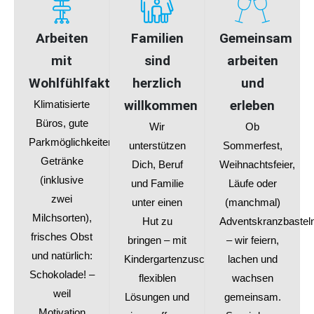
Arbeiten
Familien
Gemeinsam
mit
sind
arbeiten
Wohlfühlfaktor
herzlich
und
willkommen
erleben
Klimatisierte
Büros, gute
Wir
Ob
Parkmöglichkeiten,
unterstützen
Sommerfest,
Getränke
Dich, Beruf
Weihnachtsfeier,
(inklusive
und Familie
Läufe oder
zwei
unter einen
(manchmal)
Milchsorten),
Hut zu
Adventskranzbastel
frisches Obst
bringen – mit
– wir feiern,
und natürlich:
Kindergartenzuschuss,
lachen und
Schokolade! –
flexiblen
wachsen
weil
Lösungen und
gemeinsam.
Motivation